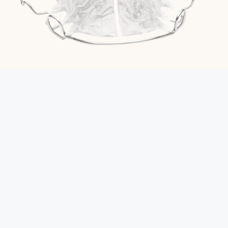
Ortodoncia para niños (Interceptiva)
Rama de la ortodoncia enfocada en detectar y
corregir problemas dentales y esqueléticos en
niños durante su etapa de crecimiento.
¿
Cuándo