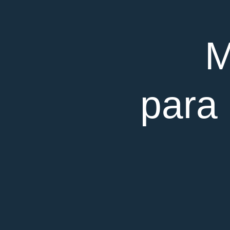
M
para