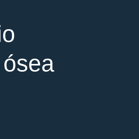
io
 ósea