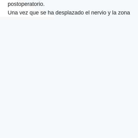
postoperatorio.
Una vez que se ha desplazado el nervio y la zona
se ha recuperado de la intervención quirúrgica,
se abordará el proceso de colocación de los
implantes y las
prótesis dentales
, de acuerdo
con el protocolo establecido para cada caso.
¡Contáctanos y recupera tu
sonrisa!