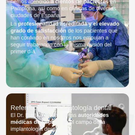
hemos atendido a
cientos de pacientes
en
Pamplona, así como en clínicas de diversas
ciudades de España.
La
profesionalidad acreditada y el elevado
grado de satisfacción
de los pacientes que
han confiado en nosotros nos empujan a
seguir trabajando con la misma ilusión del
primer día.
Referencia en implantología dental
El Dr. Bustillo es una de las
autoridades
médicas de España
en el campo de la
implantología dental.