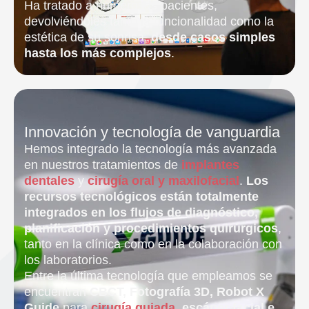
Ha tratado a numerosos pacientes,
devolviéndoles tanto la funcionalidad como la
estética de su sonrisa,
desde casos simples
hasta los más complejos
.
Innovación y tecnología de vanguardia
Hemos integrado la tecnología más avanzada
en nuestros tratamientos de
implantes
dentales
y
cirugía oral y maxilofacial
.
Los
recursos tecnológicos están totalmente
integrados en los flujos de diagnóstico,
planificación y procedimientos quirúrgicos
,
tanto en la clínica como en la colaboración con
los laboratorios.
Entre la última tecnología que empleamos se
encuentran
CBCT, Fotografía 3D, Robot X
Guide
para
cirugía guiada
, escáner facial e