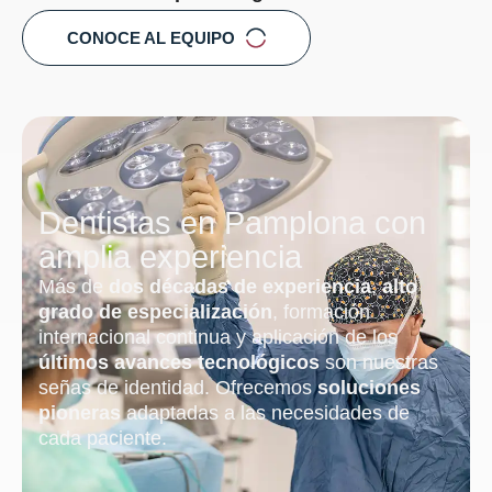
CONOCE AL EQUIPO
Dentistas en Pamplona con
amplia experiencia
Más de
dos décadas de experiencia
,
alto
grado de especialización
, formación
internacional continua y aplicación de los
últimos avances tecnológicos
son nuestras
señas de identidad. Ofrecemos
soluciones
pioneras
adaptadas a las necesidades de
cada paciente.