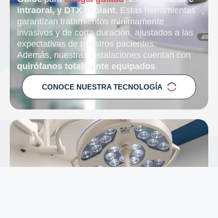
intraoral, y DTX Implant
. Estas herramientas
garantizan tratamientos mínimamente
invasivos y de corta duración, ajustados a las
expectativas de nuestros pacientes.
Además, nuestras instalaciones cuentan con
quirófanos totalmente equipados
.
CONOCE NUESTRA TECNOLOGÍA
Tasa de éxito en los tratamientos
En nuestro
centro avanzado de
implantología en Pamplona
, podemos
señalar que contamos con una alta tasa de