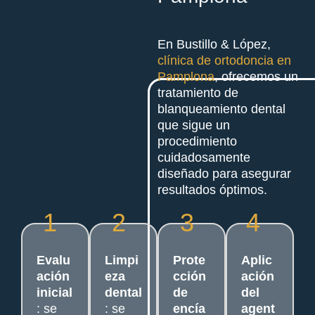
En Bustillo & López,
clínica de ortodoncia en
Pamplona
, ofrecemos un
tratamiento de
blanqueamiento dental
que sigue un
procedimiento
cuidadosamente
diseñado para asegurar
resultados óptimos.
1
2
3
4
Evalu
Limpi
Prote
Aplic
ación
eza
cción
ación
inicial
dental
de
del
: se
: se
encía
agent