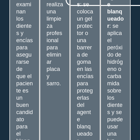
exami
realiza
s
: se
e
nan
una
coloca
blanq
los
limpie
un gel
ueado
diente
za
protec
r
: se
s y
profes
tor o
aplica
encías
ional
una
el
para
para
barrer
peróxi
asegu
elimin
a de
do de
rarse
ar
goma
hidróg
de
placa
en las
eno o
que el
y
encías
carba
pacien
sarro.
para
mida
te es
proteg
sobre
un
erlas
los
buen
del
diente
candid
agent
s y se
ato
e
puede
para
blanq
usar
el
ueado
una