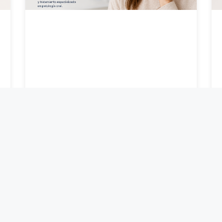
Quiste en la boca: síntomas,
causas y cuándo es necesario
tratarlo
20 de julio de 2026
LEER MÁS