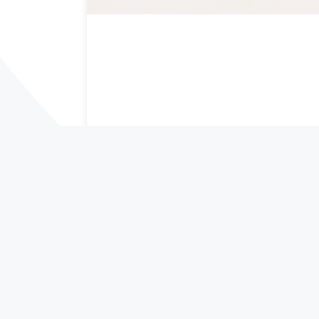
Morpheus8: el tratamiento ideal
para reparar los daños del sol y
recuperar la piel
21 de julio de 2026
LEER MÁS