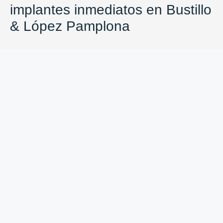
implantes inmediatos en Bustillo
& López Pamplona
Si puede descartarse por completo la necesidad
de un proceso previo de regeneración ósea, en
nuestra
clínica de implantología en Pamplona
,
recomendaremos al paciente este tipo de
tratamiento.