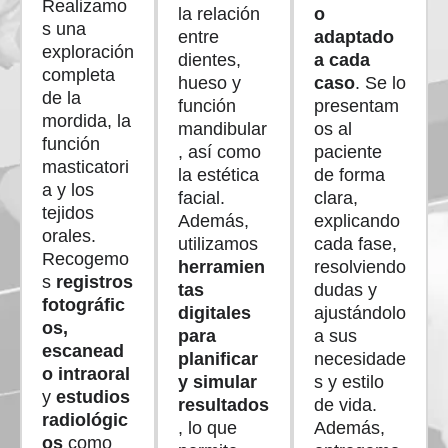
Realizamo
la relación
o
s una
entre
adaptado
exploración
dientes,
a cada
completa
hueso y
caso
. Se lo
de la
función
presentam
mordida, la
mandibular
os al
función
, así como
paciente
masticatori
la estética
de forma
a y los
facial.
clara,
tejidos
Además,
explicando
orales.
utilizamos
cada fase,
Recogemo
herramien
resolviendo
s
registros
tas
dudas y
fotográfic
digitales
ajustándolo
os,
para
a sus
escanead
planificar
necesidade
o intraoral
y simular
s y estilo
y
estudios
resultados
de vida.
radiológic
, lo que
Además,
os
como