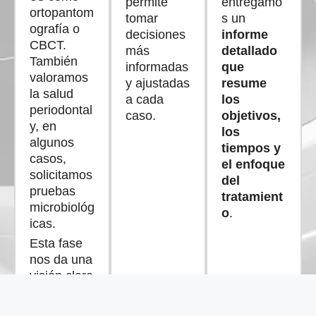
permite
entregamo
ortopantom
tomar
s un
ografía o
decisiones
informe
CBCT.
más
detallado
También
informadas
que
valoramos
y ajustadas
resume
la salud
a cada
los
periodontal
caso.
objetivos,
y, en
los
algunos
tiempos y
casos,
el enfoque
solicitamos
del
pruebas
tratamient
microbiológ
o
.
icas.
Esta fase
nos da una
visión clara
y completa
de la