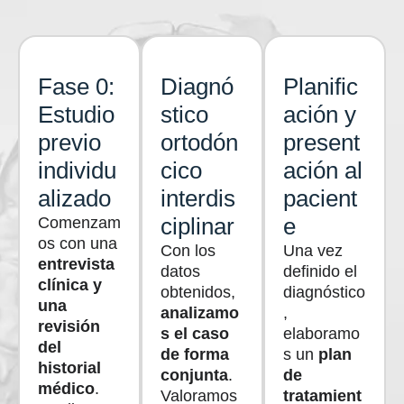
Fase 0:
Diagnó
Planific
Estudio
stico
ación y
previo
ortodón
present
individu
cico
ación al
alizado
interdis
pacient
ciplinar
e
Comenzam
os con una
Con los
Una vez
entrevista
datos
definido el
clínica y
obtenidos,
diagnóstico
una
analizamo
,
revisión
s el caso
elaboramo
del
de forma
s un
plan
historial
conjunta
.
de
médico
.
Valoramos
tratamient