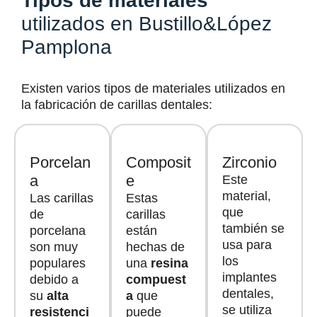
Tipos de materiales
utilizados
en Bustillo&López
Pamplona
Existen varios tipos de materiales utilizados en
la fabricación de carillas dentales:
Porcelan
Composit
Zirconio
a
e
Este
material,
Las carillas
Estas
que
de
carillas
también se
porcelana
están
usa para
son muy
hechas de
los
populares
una
resina
implantes
debido a
compuest
dentales,
su
alta
a
que
se utiliza
resistenci
puede