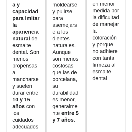
en menor
a y
moldearse
medida por
capacidad
y pulirse
la dificultad
para imitar
para
de manejar
la
asemejars
la
apariencia
e a los
coloración
natural
del
dientes
y porque
esmalte
naturales.
no adhiere
dental. Son
Aunque
con tanta
menos
son menos
firmeza al
propensas
costosas
esmalte
a
que las de
dental
mancharse
porcelana,
y suelen
su
durar entre
durabilidad
10 y 15
es menor,
años
con
generalme
los
nte
entre 5
cuidados
y 7 años
.
adecuados