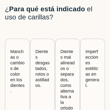
¿
Para qué está indicado
el
uso de carillas?
Manch
Diente
Diente
Imperf
as o
s
s mal
eccion
cambio
desgas
alinead
es
s de
tados,
os o
estétic
color
rotos o
separa
as en
en los
astillad
dos,
genera
dientes
os.
como
l.
.
alterna
tiva a
la
ortodo