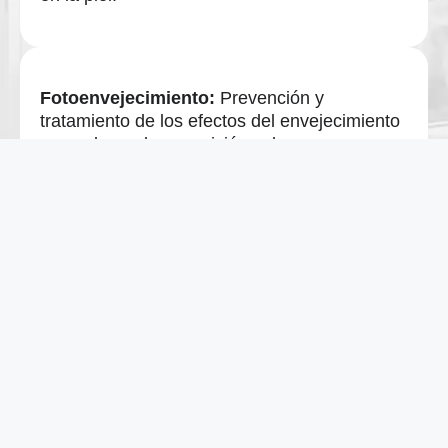
Fotoenvejecimiento:
Prevención y
tratamiento de los efectos del envejecimiento
causado por la exposición solar.
Patología inflamatoria:
Tratamiento de
diversas enfermedades inflamatorias de la
piel.
Hiperhidrosis o hipersudoración:
Tratamientos para el exceso de sudoración.