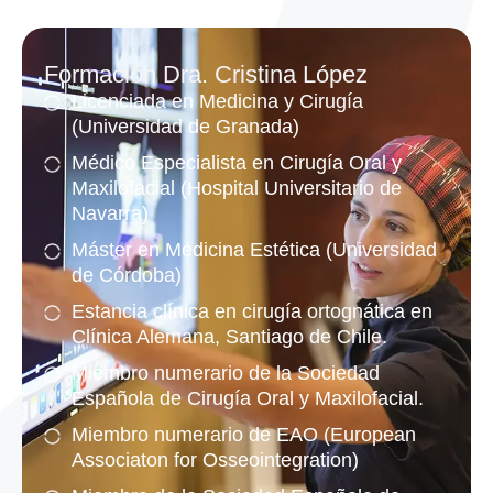
Formación Dra. Cristina López
Licenciada en Medicina y Cirugía
(Universidad de Granada)
Médico Especialista en Cirugía Oral y
Maxilofacial (Hospital Universitario de
Navarra)
Máster en Medicina Estética (Universidad
de Córdoba)
Estancia clínica en cirugía ortognática en
Clínica Alemana, Santiago de Chile.
Miembro numerario de la Sociedad
Española de Cirugía Oral y Maxilofacial.
Miembro numerario de EAO (European
Associaton for Osseointegration)