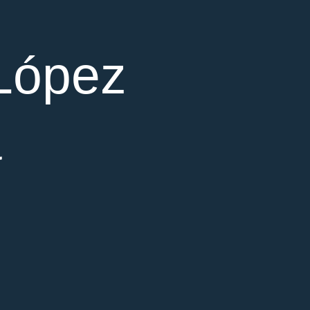
 López
a