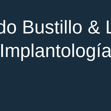
o Bustillo &
Implantologí