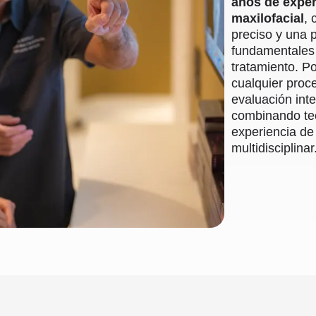
años de experi
maxilofacial
, 
preciso y una p
fundamentales 
tratamiento. Por
cualquier proc
evaluación inte
combinando tec
experiencia de
multidisciplinar