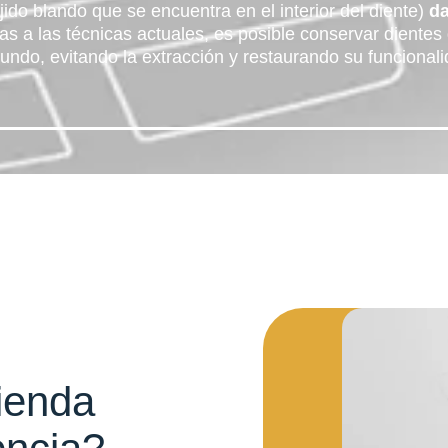
ejido blando que se encuentra en el interior del diente)
da
cias a las técnicas actuales, es posible conservar diente
fundo, evitando la extracción y restaurando su funcionali
ienda