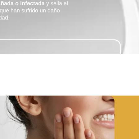
ñada o infectada
y sella el
s que han sufrido un daño
dad.