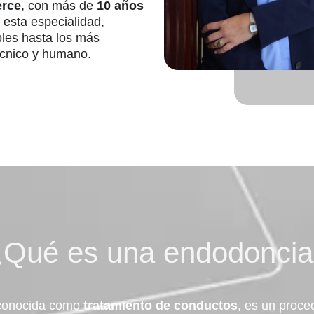
erce
, con más de
10 años
esta especialidad,
les hasta los más
écnico y humano.
Qué es una endodonci
 conocida como
tratamiento de conductos
, es un proce