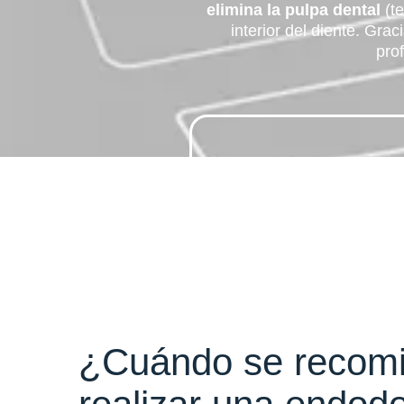
elimina la pulpa dental
(t
interior del diente. Gra
pro
¿Cuándo se recom