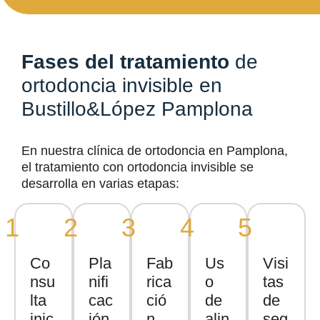
Fases del tratamiento
de
ortodoncia invisible en
Bustillo&López Pamplona
En nuestra
clínica de ortodoncia en Pamplona
,
el tratamiento con ortodoncia invisible se
desarrolla en varias etapas:
1
2
3
4
5
Co
Pla
Fab
Us
Visi
nsu
nifi
rica
o
tas
lta
cac
ció
de
de
inic
ión
n
alin
seg