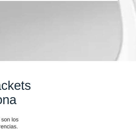
ckets
ona
 son los
rencias.