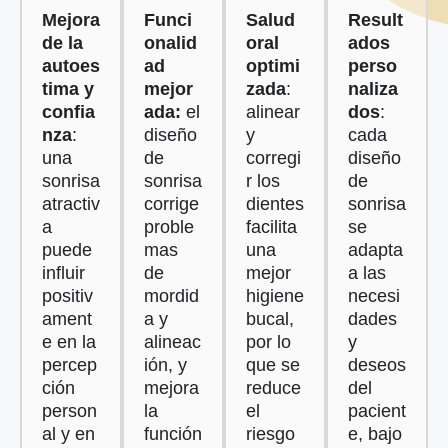
Mejora
Funci
Salud
Result
de la
onalid
oral
ados
autoes
ad
optimi
perso
tima y
mejor
zada
:
naliza
confia
ada:
el
alinear
dos
:
nza
:
diseño
y
cada
una
de
corregi
diseño
sonrisa
sonrisa
r los
de
atractiv
corrige
dientes
sonrisa
a
proble
facilita
se
puede
mas
una
adapta
influir
de
mejor
a las
positiv
mordid
higiene
necesi
ament
a y
bucal,
dades
e en la
alineac
por lo
y
percep
ión, y
que se
deseos
ción
mejora
reduce
del
person
la
el
pacient
al y en
función
riesgo
e, bajo