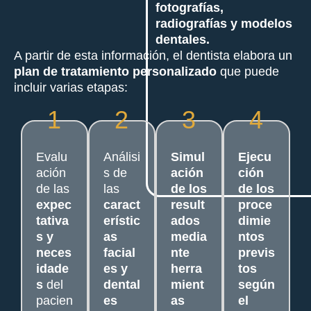
fotografías,
radiografías y modelos
dentales.
A partir de esta información, el dentista elabora un
plan de tratamiento personalizado
que puede
incluir varias etapas:
1
2
3
4
Evalu
Análisi
Simul
Ejecu
ación
s de
ación
ción
de las
las
de los
de los
expec
caract
result
proce
tativa
erístic
ados
dimie
s y
as
media
ntos
neces
facial
nte
previs
idade
es y
herra
tos
s
del
dental
mient
según
pacien
es
as
el