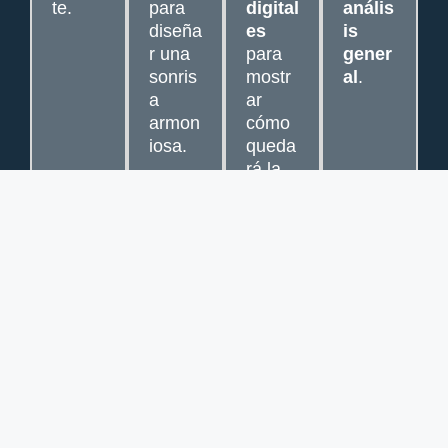
te.
para
digital
anális
diseña
es
is
r una
para
gener
sonris
mostr
al
.
a
ar
armon
cómo
iosa.
queda
rá la
sonris
a.
Estos procedimientos pueden ser, entre otros: