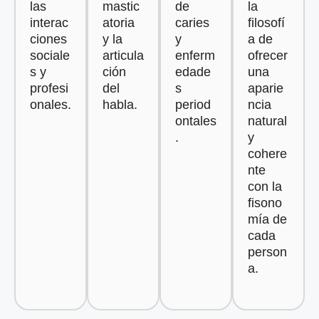
las
mastic
de
la
interac
atoria
caries
filosofí
ciones
y la
y
a de
sociale
articula
enferm
ofrecer
s y
ción
edade
una
profesi
del
s
aparie
onales.
habla.
period
ncia
ontales
natural
.
y
cohere
nte
con la
fisono
mía de
cada
person
a.