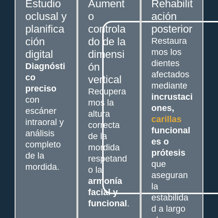
Estudio
Aument
Rehabilit
oclusal y
o
ación
planifica
controla
posterior
ción
do de la
Restaura
mos los
digital
dimensi
dientes
ón
Diagnósti
afectados
co
vertical
mediante
preciso
Recupera
incrustaci
con
mos la
ones,
escáner
altura
carillas
intraoral y
correcta
funcional
análisis
de la
es o
completo
mordida
prótesis
de la
respetand
que
mordida.
o la
aseguran
armonía
la
facial y
estabilida
funcional
.
d a largo