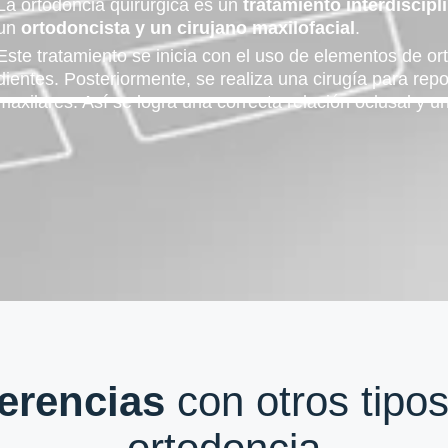
La ortodoncia quirúrgica es un
tratamiento interdiscipl
un
ortodoncista y un cirujano maxilofacial
.
Este tratamiento se inicia con el uso de elementos de or
dientes. Posteriormente, se realiza una cirugía para rep
maxilares. Así se logra una correcta relación oclusal y 
ferencias
con otros tipo