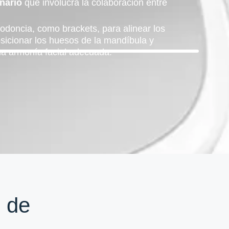
inario
que involucra la colaboración entre
todoncia, como brackets, para alinear los
osicionar los huesos de la mandíbula y
una armonía facial adecuada.
s de