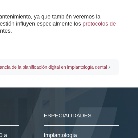
mantenimiento, ya que también veremos la
uestión influyen especialmente los
protocolos de
ntes.
ncia de la planificación digital en implantología dental
ESPECIALIDADES
0 a
Implantología