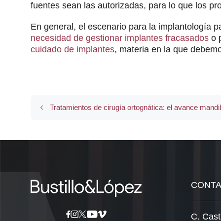
fuentes sean las autorizadas, para lo que los p
En general, el escenario para la implantología 
necesidad de gestionar implantes fracasados
o p
cuidado de implantes
, materia en la que debemo
Tratamientos de cirugía ortognática: el avance mandi
CONT
C. Cast