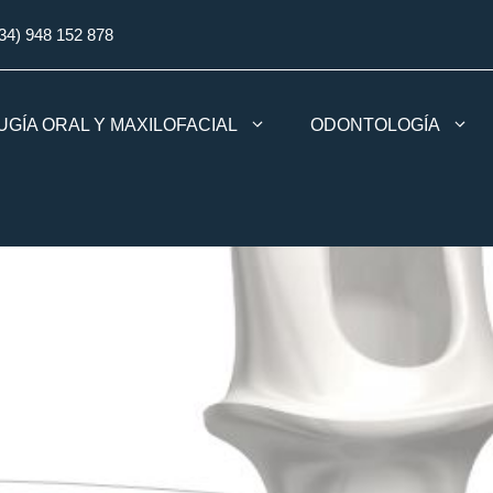
34) 948 152 878
UGÍA ORAL Y MAXILOFACIAL
ODONTOLOGÍA