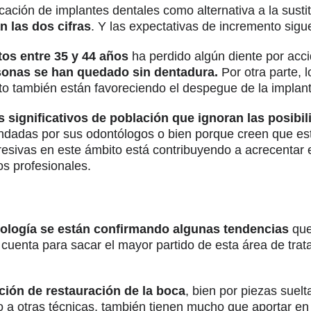
ción de implantes dentales como alternativa a la susti
 las dos cifras
. Y las expectativas de incremento sig
tos entre 35 y 44 años
ha perdido algún diente por acci
rsonas se han quedado sin dentadura.
Por otra parte, 
nto también están favoreciendo el despegue de la implant
 significativos de población que ignoran las posibil
ndadas por sus odontólogos o bien porque creen que est
sivas en este ámbito está contribuyendo a acrecentar el
s profesionales.
ntología se están confirmando algunas tendencias
que
 cuenta para sacar el mayor partido de esta área de tr
ción de restauración de la boca
, bien por piezas suel
o a otras técnicas, también tienen mucho que aportar en