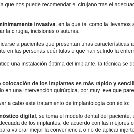
ía que nos puede recomendar el cirujano tras el adecua
 mínimamente invasiva
, en la que tal como la llevamos 
r la cirugía, incisiones o suturas.
licarse a pacientes que presentan unas características
nte en las personas edéntulas o que han sufrido la enfe
ntice una instalación óptima del implante, la técnica se
.
 colocación de los implantes es más rápido y sencillo
o en una intervención quirúrgica, por muy leve que par
var a cabo este tratamiento de implantología con éxito:
óstico digital
, se toma el modelo dental del paciente, 
 adecuada de los implantes, de acuerdo con las mejores 
para valorar mejor la conveniencia o no de aplicar injer