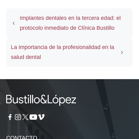
Implantes dentales en la tercera edad: el
protocolo inmediato de Clínica Bustillo
La importancia de la profesionalidad en la
salud dental
CONTACTO