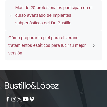
Más de 20 profesionales participan en el
curso avanzado de implantes
subperiósticos del Dr. Bustillo
Cómo preparar tu piel para el verano:
tratamientos estéticos para lucir tu mejor
versión