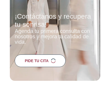
¡Contáctanos y recupera
tu sonrisa!
Agenda tu primera consulta con
nosotros y mejora tu calidad de
vida.
PIDE TU CITA