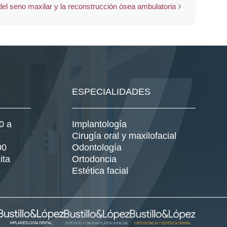
del seno maxilar y la reconstrucción ósea ambulatoria
ESPECIALIDADES
0 a
Implantología
Cirugía oral y maxilofacial
00
Odontología
ita
Ortodoncia
Estética facial