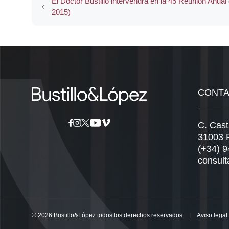
El Doctor Bustillo intervendrá en la 45 Reunión An
2015)
CONT
C. Cast
31003 
(+34) 
consult
© 2026 Bustillo&López todos los derechos reservados
|
Aviso legal