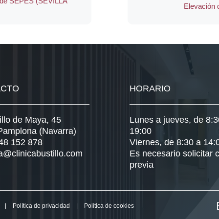
ual de SEPES (SEVILLA
Elevación 
ACTO
HORARIO
illo de Maya, 45
Lunes a jueves, de 8:3
Pamplona (Navarra)
19:00
948 152 878
Viernes, de 8:30 a 14:
a@clinicabustillo.com
Es necesario solicitar c
previa
|
Política de privacidad
|
Política de cookies