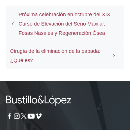
Próxima celebración en octubre del XIX
Curso de Elevación del Seno Maxilar,
Fosas Nasales y Regeneración Ósea
Cirugía de la eliminación de la papada:
¿Qué es?