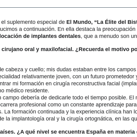
el suplemento especial de
El Mundo, “La Élite del Bis
ducimos a continuación. En ella destaca la preocupación 
locación de implantes dentales
, que a menudo son una
rujano oral y maxilofacial. ¿Recuerda el motivo por
e cabeza y cuello; mis dudas estaban entre los campos de
pecialidad relativamente joven, con un futuro prometedo
ar mi formación en cirugía reconstructiva facial (impla
mo médico residente.
n campo debería de dedicarle todo el tiempo posible. E
carrera profesional como un constante aprendizaje para
 La formación continuada y la experiencia clínica han lo
 la implantología oral y la cirugía ortognática, en las q
íses. ¿A qué nivel se encuentra España en materia d