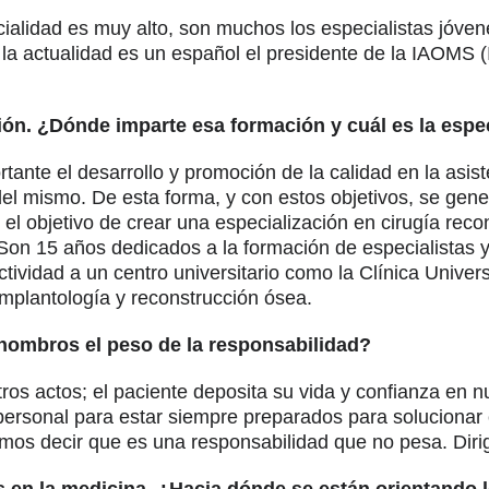
ialidad es muy alto, son muchos los especialistas jóven
la actualidad es un español el presidente de la IAOMS (I
ión. ¿Dónde imparte esa formación y cuál es la espe
te el desarrollo y promoción de la calidad en la asisten
el mismo. De esta forma, y con estos objetivos, se gene
n el objetivo de crear una especialización en cirugía rec
 Son 15 años dedicados a la formación de especialistas y
actividad a un centro universitario como la Clínica Univ
implantología y reconstrucción ósea.
 hombros el peso de la responsabilidad?
ros actos; el paciente deposita su vida y confianza en 
 personal para estar siempre preparados para soluciona
amos decir que es una responsabilidad que no pesa. Diri
s en la medicina. ¿Hacia dónde se están orientando 