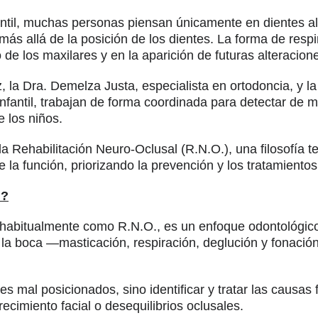
til, muchas personas piensan únicamente en dientes ali
ás allá de la posición de los dientes. La forma de respir
 de los maxilares y en la aparición de futuras alteracion
z, la Dra. Demelza Justa, especialista en ortodoncia, y l
infantil, trabajan de forma coordinada para detectar de 
e los niños.
a Rehabilitación Neuro-Oclusal (R.N.O.), una filosofía 
de la función, priorizando la prevención y los tratamient
l?
 habitualmente como R.N.O., es un enfoque odontológico
la boca —masticación, respiración, deglución y fonación
es mal posicionados, sino identificar y tratar las causa
ecimiento facial o desequilibrios oclusales.