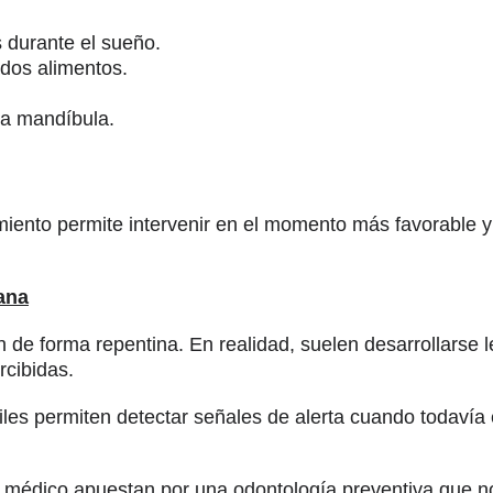
 durante el sueño.
ados alimentos.
la mandíbula.
miento permite intervenir en el momento más favorable y
ana
e forma repentina. En realidad, suelen desarrollarse 
rcibidas.
ntiles permiten detectar señales de alerta cuando todaví
o médico apuestan por una odontología preventiva que no