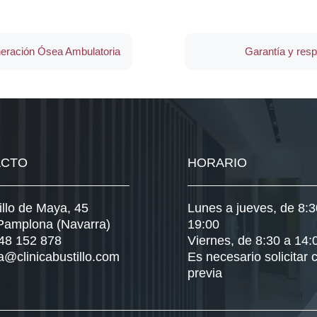
neración Ósea Ambulatoria
Garantía y resp
ACTO
HORARIO
illo de Maya, 45
Lunes a jueves, de 8:3
Pamplona (Navarra)
19:00
948 152 878
Viernes, de 8:30 a 14:
a@clinicabustillo.com
Es necesario solicitar c
previa