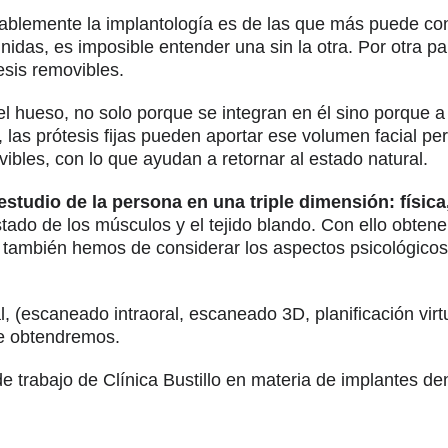
bablemente la implantología es de las que más puede con
unidas, es imposible entender una sin la otra. Por otra p
esis removibles.
el hueso, no solo porque se integran en él sino porque
 las prótesis fijas pueden aportar ese volumen facial p
bles, con lo que ayudan a retornar al estado natural.
estudio de la persona en una triple dimensión: física
estado de los músculos y el tejido blando. Con ello obt
ro también hemos de considerar los aspectos psicológico
tal, (escaneado intraoral, escaneado 3D, planificación v
ue obtendremos.
e trabajo de Clínica Bustillo en materia de implantes de