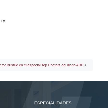
n y
ctor Bustillo en el especial Top Doctors del diario ABC
ESPECIALIDADES