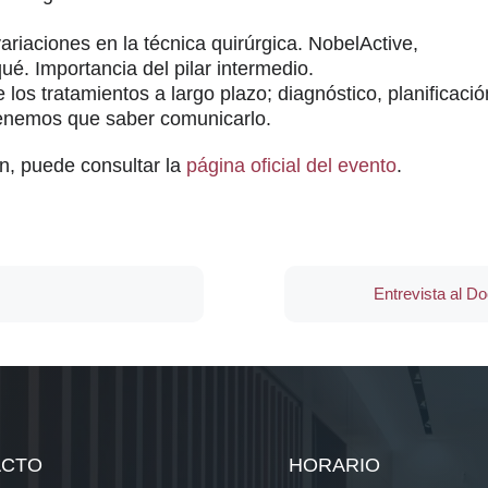
ariaciones en la técnica quirúrgica. NobelActive,
é. Importancia del pilar intermedio.
 los tratamientos a largo plazo; diagnóstico, planificació
tenemos que saber comunicarlo.
ón, puede consultar la
página oficial del evento
.
Entrevista al Do
ACTO
HORARIO