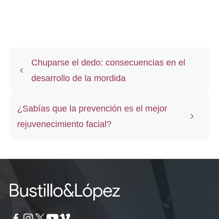
Chuparse el dedo: consecuencias en el
desarrollo de la mordida
¿Sabías que la prevención es el mejor
rejuvenecimiento facial?