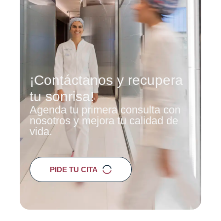
¡Contáctanos y recupera
tu sonrisa!
Agenda tu primera consulta con
nosotros y mejora tu calidad de
vida.
PIDE TU CITA