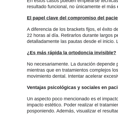
En estos casos pueden emplearse técnicas a
resultado funcional, no únicamente el más e
El papel clave del compromiso del pacie
A diferencia de los brackets fijos, el éxit
22 horas al día. Retirarlos durante largos
detalladamente las pautas desde el inicio.
¿Es más rápida la ortodoncia invisible?
No necesariamente. La duración depende pr
mientras que en tratamientos complejos los 
movimiento dental. Intentar acelerar exces
Ventajas psicológicas y sociales en pac
Un aspecto poco mencionado es el impacto 
impacto estético. Poder realizar el tratami
posponiendo. Además, visualizar el resulta