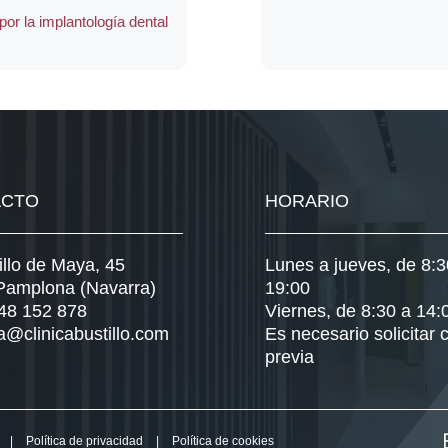
por la implantología dental
ACTO
HORARIO
illo de Maya, 45
Lunes a jueves, de 8:3
Pamplona (Navarra)
19:00
948 152 878
Viernes, de 8:30 a 14:
a@clinicabustillo.com
Es necesario solicitar c
previa
|
Política de privacidad
|
Política de cookies