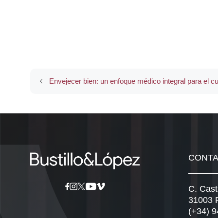
Envejecer bien: un enfoque médico integral para el cu
CONT
C. Cast
31003 
(+34) 