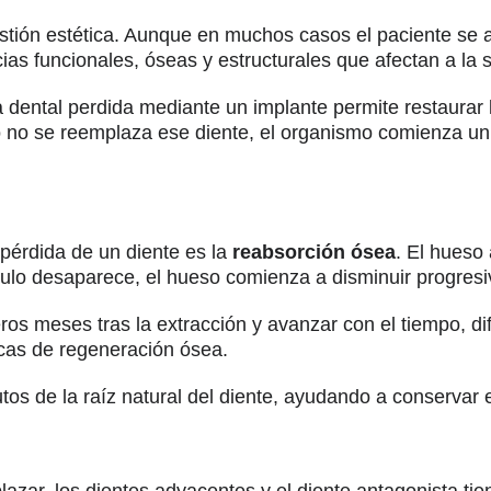
stión estética. Aunque en muchos casos el paciente se a
s funcionales, óseas y estructurales que afectan a la s
a dental perdida mediante un implante permite restaurar 
ndo no se reemplaza ese diente, el organismo comienza 
 pérdida de un diente es la
reabsorción ósea
. El hueso 
ulo desaparece, el hueso comienza a disminuir progres
s meses tras la extracción y avanzar con el tiempo, dif
icas de regeneración ósea.
os de la raíz natural del diente, ayudando a conservar e
azar, los dientes adyacentes y el diente antagonista t