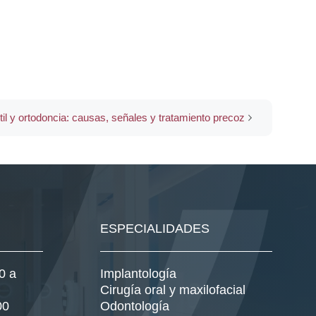
il y ortodoncia: causas, señales y tratamiento precoz
ESPECIALIDADES
0 a
Implantología
Cirugía oral y maxilofacial
00
Odontología