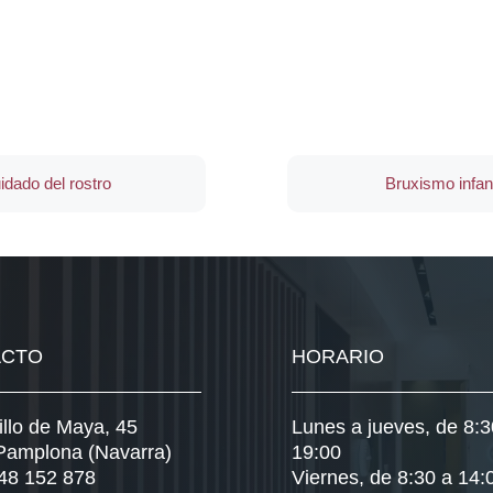
idado del rostro
Bruxismo infant
ACTO
HORARIO
illo de Maya, 45
Lunes a jueves, de 8:3
Pamplona (Navarra)
19:00
948 152 878
Viernes, de 8:30 a 14: