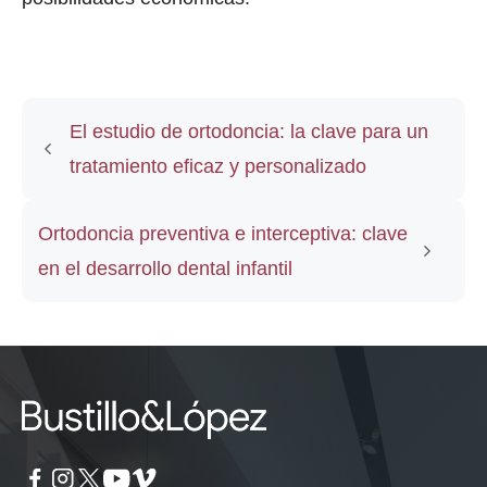
El estudio de ortodoncia: la clave para un
tratamiento eficaz y personalizado
Ortodoncia preventiva e interceptiva: clave
en el desarrollo dental infantil