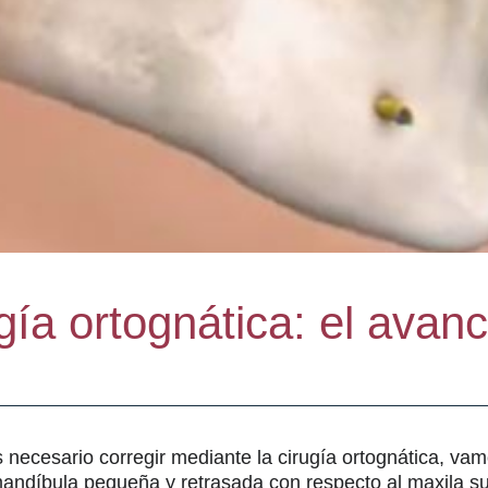
gía ortognática: el avan
 necesario corregir mediante la cirugía ortognática, va
ndíbula pequeña y retrasada con respecto al maxila su