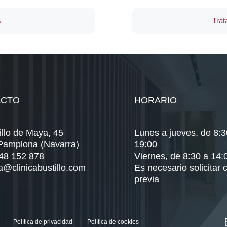
s
Trat
ACTO
HORARIO
illo de Maya, 45
Lunes a jueves, de 8:3
Pamplona (Navarra)
19:00
948 152 878
Viernes, de 8:30 a 14:
a@clinicabustillo.com
Es necesario solicitar c
previa
|
Política de privacidad
|
Política de cookies