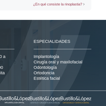
¿En qué consiste la rinoplastia?
ESPECIALIDADES
0 a
Implantología
Cirugía oral y maxilofacial
00
Odontología
ita
Ortodoncia
Estética facial