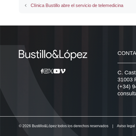
Clínica Bustillo abre el servicio de telemedicina
CONT
C. Cast
31003 
(+34) 
consult
© 2026 Bustillo&López todos los derechos reservados
|
Aviso legal