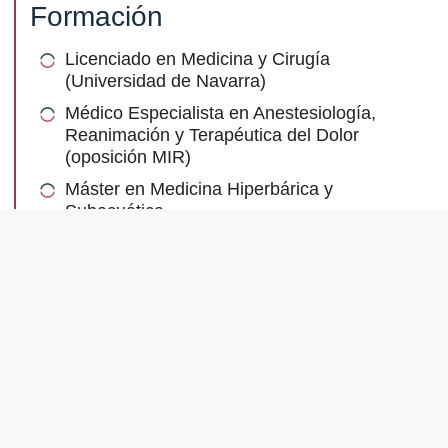
Formación
Licenciado en Medicina y Cirugía
(Universidad de Navarra)
Médico Especialista en Anestesiología,
Reanimación y Terapéutica del Dolor
(oposición MIR)
Máster en Medicina Hiperbárica y
Subacuática
Research Fellowship en Asistencias
Ventriculares y ECMO (Cleveland Clinic)
Diploma Europeo en Anestesia y Cuidados
Intensivos (EDAIC) por la ESAIC
Diploma Europeo en Medicina Intensiva
(EDIC) por la ESICM
Práctica clínica especializada en Anestesia
Cardíaca y Cuidados Intensivos