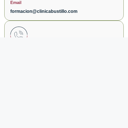
Email
formacion@clinicabustillo.com
Teléfono
(+34) 948 152 878
Infórmate sobre nuestras
estancias clínicas