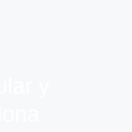
lar y
lona