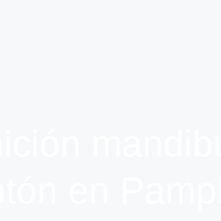
nición mandibu
tón en Pamp