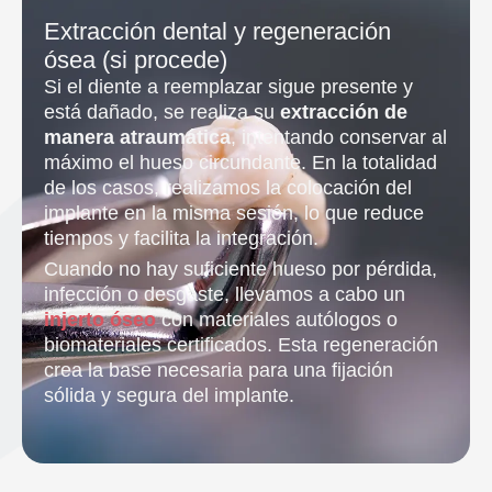
Extracción dental y regeneración
ósea (si procede)
Si el diente a reemplazar sigue presente y
está dañado, se realiza su
extracción de
manera atraumática
, intentando conservar al
máximo el hueso circundante. En la totalidad
de los casos, realizamos la colocación del
implante en la misma sesión, lo que reduce
tiempos y facilita la integración.
Cuando no hay suficiente hueso por pérdida,
infección o desgaste, llevamos a cabo un
injerto óseo
con materiales autólogos o
biomateriales certificados. Esta regeneración
crea la base necesaria para una fijación
sólida y segura del implante.