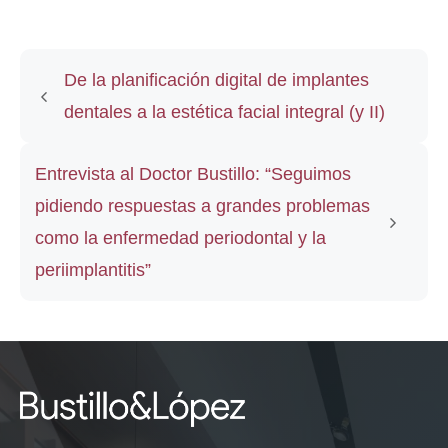
De la planificación digital de implantes
dentales a la estética facial integral (y II)
Entrevista al Doctor Bustillo: “Seguimos
pidiendo respuestas a grandes problemas
como la enfermedad periodontal y la
periimplantitis”