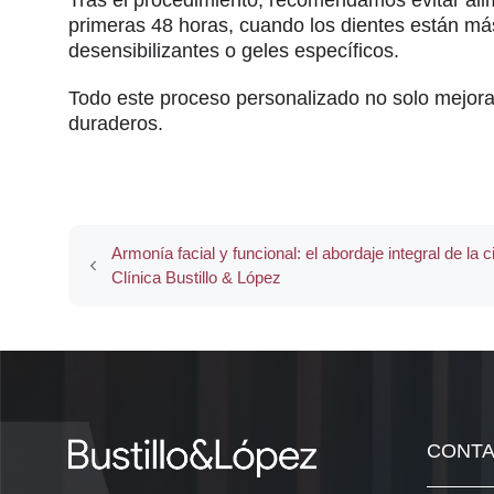
primeras 48 horas, cuando los dientes están má
desensibilizantes o geles específicos.
Todo este proceso personalizado no solo mejora
duraderos.
Armonía facial y funcional: el abordaje integral de la 
Clínica Bustillo & López
CONT