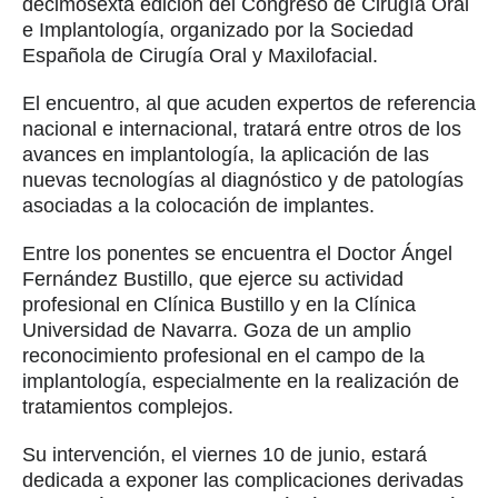
habitual para aquellos casos en los que es
necesario recuperar el hueso en altura en la zona
posterior del maxilar antes de colocar un implante.
A pesar de que es una técnica muy extendida en la
implantología dental, muchos pacientes
desconocen en qué consiste exactamente.
Aprovechamos la presencia del Doctor Bustillo en
el Congreso para preguntarle sobre ella.
¿En qué consiste la elevación de seno maxilar?
En numerosos casos, antes de poner un implante
dental es necesario reconstruir el hueso de la zona
donde se encontraba el diente, que se ha
deteriorado por diferentes razones: por desgaste,
por la ausencia de la propia pieza dental, algo que
favorece la degradación de la masa ósea, o debido
a determinadas enfermedades. Para asegurarnos
de que la colocación es estable y equilibrada, y