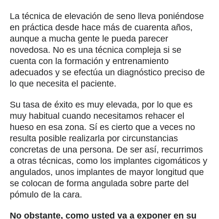
complicaciones.
Todas las intervenciones quirúrgicas pueden tener
alguna complicación, pero no es lo normal. Para
evitar las complicaciones, lo primero es
asegurarnos de que el paciente no presenta una
contraindicación para esta técnica. Por ejemplo,
que no alberga tumores, no padece de sinusitis,
que la membrana no es más fina de lo necesario o
que su anatomía impide la elevación del seno,
algo que también puede ocurrir.
Si la persona es apta, a pesar de todo pueden
surgir problemas como infecciones, necrosis del
hueso o una mala compactación del injerto óseo.
De ocurrir, la clave para resolver el problema está
en realizar un diagnóstico precoz. Por eso
realizamos revisiones frecuentes tras la
intervención, con el propósito de detectar cualquier
anomalía y subsanarla. La gran mayoría de las