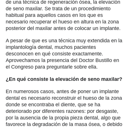
garantizar la duración del implante, hay que
regenerar el hueso.
Cuando la regeneración se realiza sobre la parte
posterior del maxilar superior, una de las
posibilidades es aprovechar la existencia de las
dos cavidades naturales a los lados de las fosas
nasales para reintroducir más masa ósea.
Lo que hace el cirujano es elevar la membrana
que separa este hueco o seno sinusal y añadir
hueso, bien procedente del propio individuo o bien
mezclada con biomateriales. Después de un
tiempo, el nuevo hueso, ya consolidado, permite la
inserción del implante.
¿Es una técnica compleja? ¿Presenta alguna
alternativa?
La técnica de elevación de seno lleva poniéndose