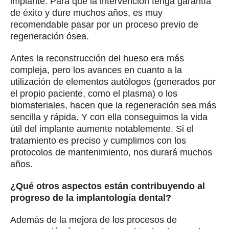
digital. Con ellos podemos llevar a cabo un
diagnóstico más preciso del estado del paciente y
realizar una simulación completa del tratamiento,
de acuerdo con la técnica indicada.
Al mismo tiempo, abordamos el trabajo quirúrgico
no solo desde una perspectiva funcional o
terapéutica, sino también en su dimensión
estética, la armonía del rostro. Contribuimos a que
los pacientes mejoren también en el plano
psicológico, en cuanto a su percepción personal y
a sus relaciones sociales. Y no hablo de frivolizar
con la estética, sino de conseguir el equilibrio de
cada persona con su propia fisonomía.
Entrevista al Doctor Bustillo sobre