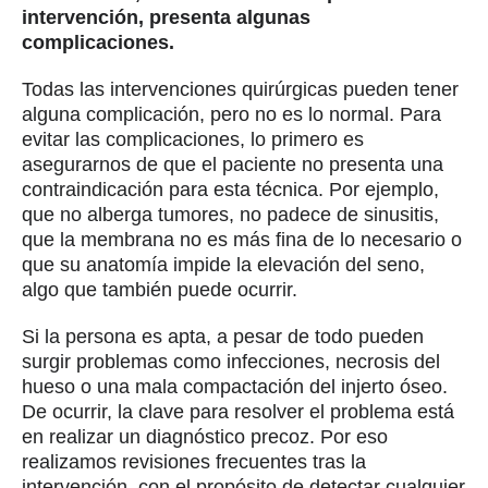
afecciones son leves y se curan con tratamientos
antibióticos y antiinflamatorios.
¿Siempre es necesario reconstruir el hueso
antes de colocar implantes dentales?
No siempre, pero en una gran mayoría de los
casos, sí. No tenemos que olvidar que la pérdida
de piezas dentales se generaliza a partir de la
mediana edad. La boca, al igual que el resto de
nuestro organismo, ha experimentado un deterioro
que además se agrava por la ausencia de los
dientes.
Si un individuo tarda en acudir al odontólogo para
buscar una solución a la pérdida, la masa ósea de
la zona afectada pierde anchura y altura. Con ello,
presenta más dificultades para aceptar un
implante. Para que la intervención tenga garantía
de éxito y dure muchos años, es muy