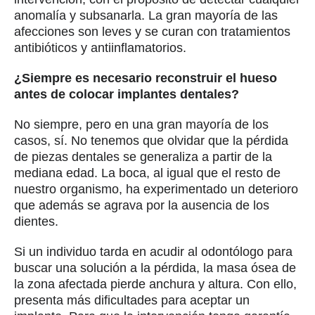
recomendable pasar por un proceso previo de
regeneración ósea.
Antes la reconstrucción del hueso era más
compleja, pero los avances en cuanto a la
utilización de elementos autólogos (generados por
el propio paciente, como el plasma) o los
biomateriales, hacen que la regeneración sea más
sencilla y rápida. Y con ella conseguimos la vida
útil del implante aumente notablemente. Si el
tratamiento es preciso y cumplimos con los
protocolos de mantenimiento, nos durará muchos
años.
¿Qué otros aspectos están contribuyendo al
progreso de la implantología dental?
Además de la mejora de los procesos de
regeneración ósea, estamos obteniendo grandes
resultados gracias a los sistemas de diagnóstico