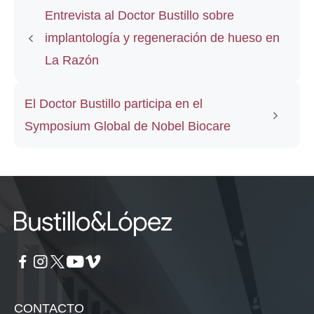
C. Castillo de Maya, 45
31003 Pamplona (Navarra)
(+34) 948 152 878
consulta@clinicabustillo.com
HORARIO
Lunes a jueves, de 8:30 a 19:00
Viernes, de 8:30 a 14:00
Es necesario solicitar cita previa
ESPECIALIDADES
Implantología
Cirugía oral y maxilofacial
Odontología
Ortodoncia