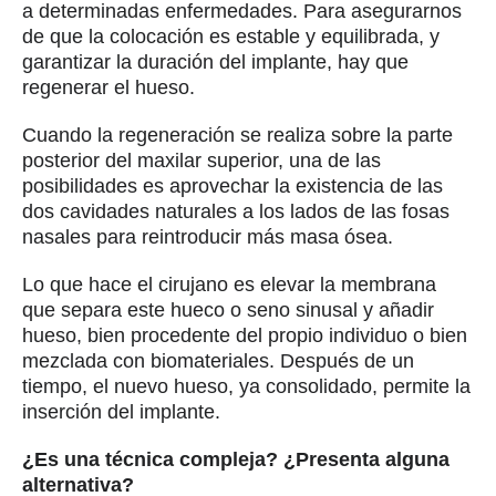
en práctica desde hace más de cuarenta años,
aunque a mucha gente le pueda parecer
novedosa. No es una técnica compleja si se
cuenta con la formación y entrenamiento
adecuados y se efectúa un diagnóstico preciso de
lo que necesita el paciente.
Su tasa de éxito es muy elevada, por lo que es
muy habitual cuando necesitamos rehacer el
hueso en esa zona. Sí es cierto que a veces no
resulta posible realizarla por circunstancias
concretas de una persona. De ser así, recurrimos
a otras técnicas, como los implantes cigomáticos y
angulados, unos implantes de mayor longitud que
se colocan de forma angulada sobre parte del
pómulo de la cara.
No obstante, como usted va a exponer en su
intervención, presenta algunas