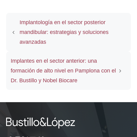
Implantología en el sector posterior
mandibular: estrategias y soluciones
avanzadas
Implantes en el sector anterior: una
formación de alto nivel en Pamplona con el
Dr. Bustillo y Nobel Biocare