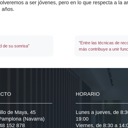
olveremos a ser jóvenes, pero en lo que respecta a la ar
s años.
“Entre las técnicas de rec
d de su sonrisa”
más contribuye a unir func
ACTO
HORARIO
illo de Maya, 45
Lunes a jueves, de 8:3
Pamplona (Navarra)
19:00
948 152 878
Viernes, de 8:30 a 14: