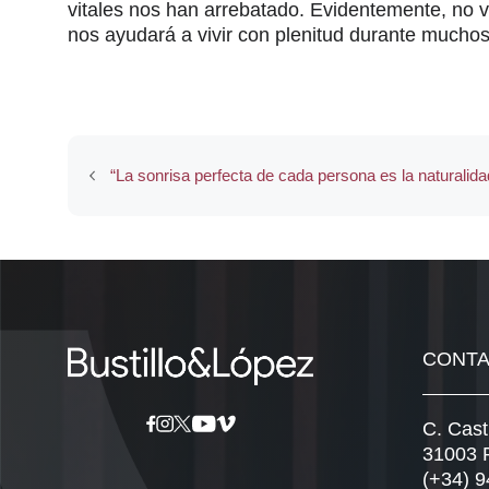
vitales nos han arrebatado. Evidentemente, no v
nos ayudará a vivir con plenitud durante mucho
“La sonrisa perfecta de cada persona es la naturalida
CONT
C. Cast
31003 
(+34) 