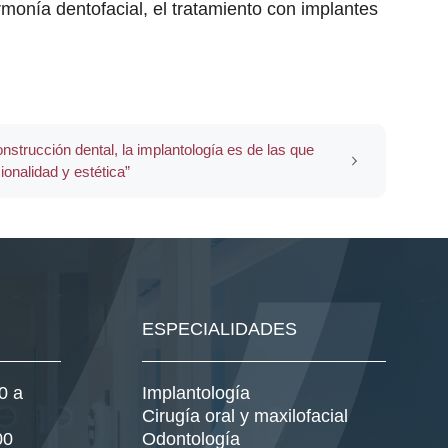
monía dentofacial, el tratamiento con implantes
onstrucción dental, la implantología es de las que
ionalidad y estética”
ESPECIALIDADES
0 a
Implantología
Cirugía oral y maxilofacial
00
Odontología