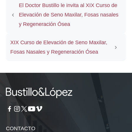
El Doctor Bustillo le invita al XIX Curso de
Elevación de Seno Maxilar, Fosas nasales
y Regeneración Ósea
XIX Curso de Elevación de Seno Maxilar,
Fosas Nasales y Regeneración Ósea
CONTACTO