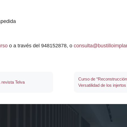
spedida
urso
o a través del 948152878, o
consulta@bustilloimpl
Curso de “Reconstrucción 
 revista Telva
Versatilidad de los injerto