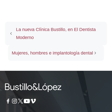
La nueva Clínica Bustillo, en El Dentista
Moderno
Mujeres, hombres e implantología dental