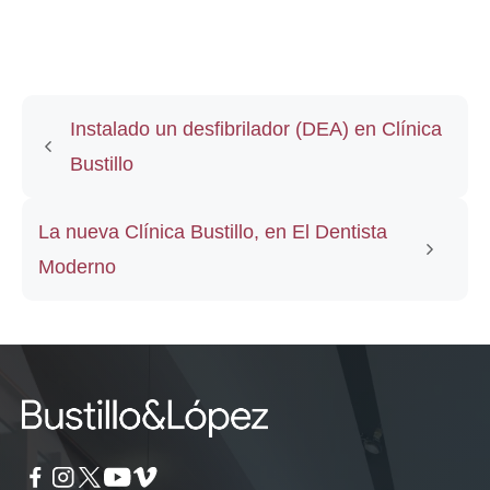
Instalado un desfibrilador (DEA) en Clínica
Bustillo
La nueva Clínica Bustillo, en El Dentista
Moderno