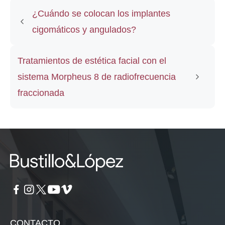
¿Cuándo se colocan los implantes
cigomáticos y angulados?
Tratamientos de estética facial con el
sistema Morpheus 8 de radiofrecuencia
fraccionada
CONTACTO