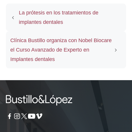
La prótesis en los tratamientos de
implantes dentales
Clínica Bustillo organiza con Nobel Biocare
el Curso Avanzado de Experto en
Implantes dentales